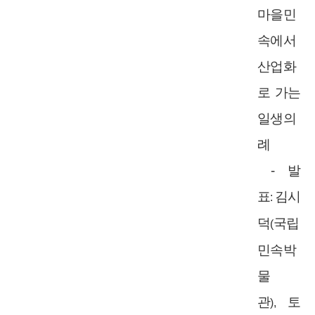
마을민
속에서
산업화
로 가는
일생의
례
-
발
표
김시
:
덕
국립
(
민속박
물
관
토
),