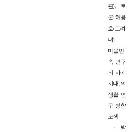
관
토
),
론
허용
:
호
고려
(
대
)
마을민
속 연구
의 사각
지대
의
:
생활 연
구 방향
모색
-
발