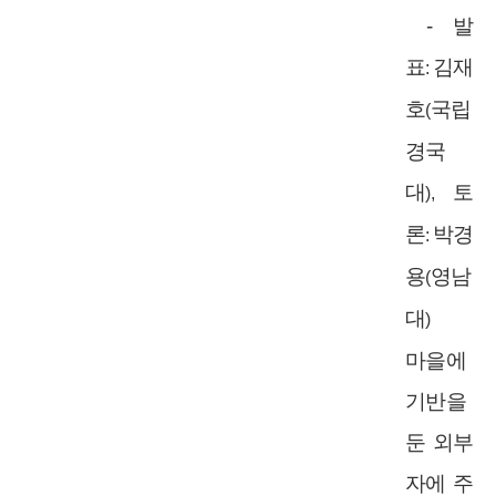
-
발
표
김재
:
호
국립
(
경국
대
토
),
론
박경
:
용
영남
(
대
)
마을에
기반을
둔 외부
자에 주