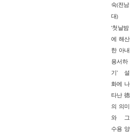
숙
전남
(
대
)
‘첫날밤
에 해산
한 아내
용서하
기’ 설
화에 나
타난 德
의 의미
와 그
수용 양