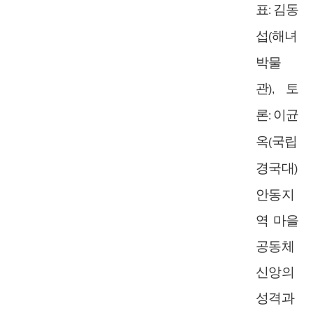
표
김동
:
섭
해녀
(
박물
관
토
),
론
이균
:
옥
국립
(
경국대
)
안동지
역 마을
공동체
신앙의
성격과