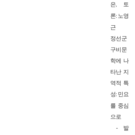
은
토
,
론
노영
:
근
정선군
구비문
학에 나
타난 지
역적 특
성
민요
:
를 중심
으로
-
발