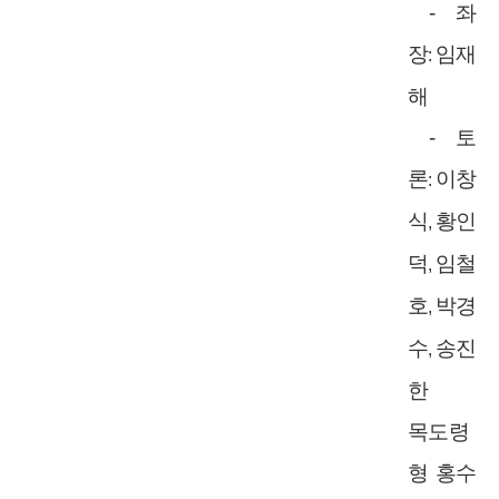
-
좌
장
임재
:
해
-
토
론
이창
:
식
황인
,
덕
임철
,
호
박경
,
수
송진
,
한
목도령
형 홍수