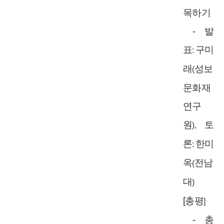
목하기
-
발
표
구미
:
래
성보
(
문화재
연구
원
토
),
론
한미
:
옥
전남
(
대
)
[
총평
]
-
총