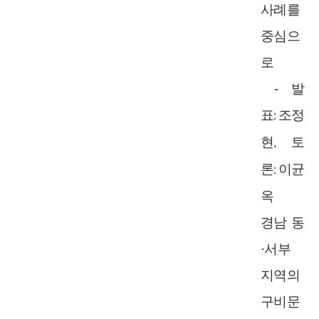
사례를
중심으
로
-
발
표
조정
:
현
토
,
론
이균
:
옥
경남 동
·서부
지역의
구비문