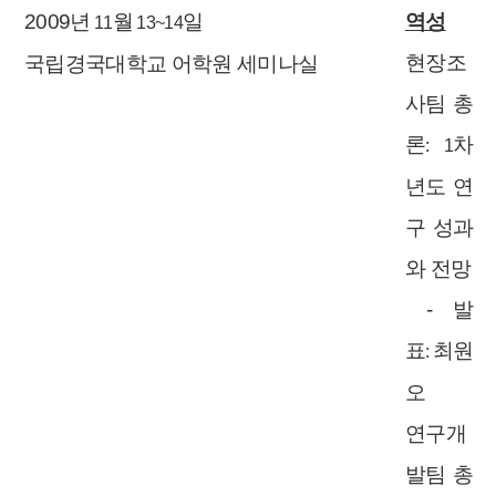
2009
년
월
일
역성
11
13~14
현장조
국립경국대학교 어학원 세미나실
사팀 총
론
차
: 1
년도 연
구 성과
와 전망
-
발
표
최원
:
오
연구개
발팀 총