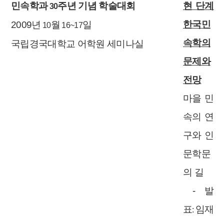
민속학과
주년 기념 학술대회
현 단계
30
한국민
2009
년
월
일
10
16~17
속학의
국립경국대학교 어학원 세미나실
문제와
전망
마을 민
속의 연
구와 인
문학문
의 길
-
발
표
임재
: