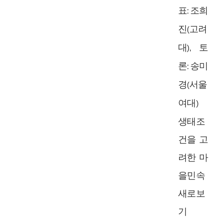
표
조희
:
진
고려
(
대
토
),
론
송미
:
경
서울
(
여대
)
생태조
건을 고
려한 마
을민속
새로보
기