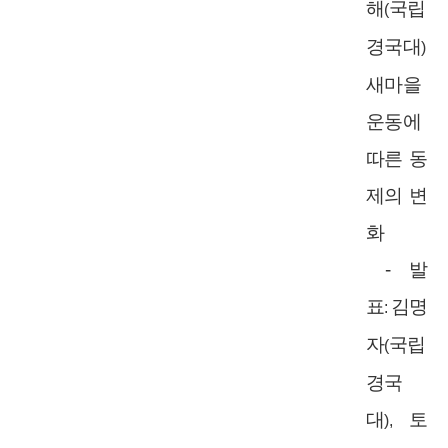
해
국립
(
경국대
)
새마을
운동에
따른 동
제의 변
화
-
발
표
김명
:
자
국립
(
경국
대
토
),