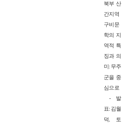
북부 산
간지역
구비문
학의 지
역적 특
징과 의
미
무주
:
군을 중
심으로
-
발
표
김월
:
덕
토
,