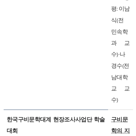
평
이남
:
식
전
(
민속학
과 교
수
·나
)
경수
전
(
남대학
교 교
수
)
한국구비문학대계 현장조사사업단 학술
구비문
대회
학의 지