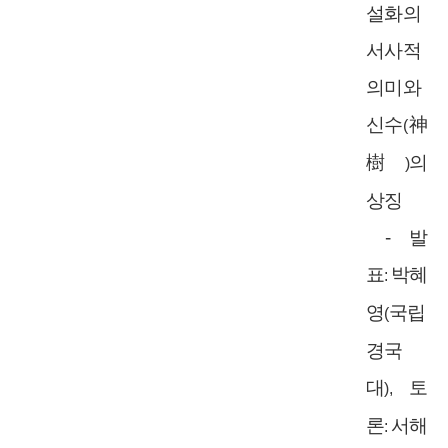
설화의
서사적
의미와
신수
神
(
樹
의
)
상징
-
발
표
박혜
:
영
국립
(
경국
대
토
),
론
서해
: