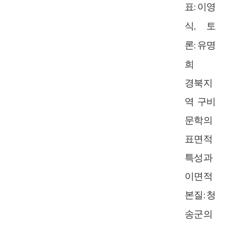
표
이영
:
식
토
,
론
유명
:
희
경북지
역 구비
문학의
표면적
특성과
이면적
본질
청
:
송군의