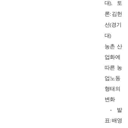
대
토
),
론
김헌
:
선
경기
(
대
)
농촌 산
업화에
따른 농
업노동
형태의
변화
-
발
표
배영
: