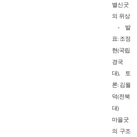
별신굿
의 위상
-
발
표
조정
:
현
국립
(
경국
대
토
),
론
김월
:
덕
전북
(
대
)
마을굿
의 구조