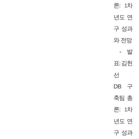
론
차
: 1
년도 연
구 성과
와 전망
-
발
표
김헌
:
선
DB
구
축팀 총
론
차
: 1
년도 연
구 성과