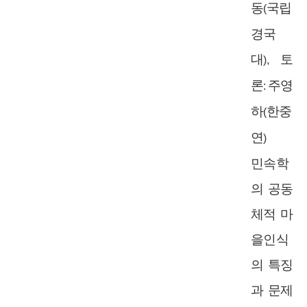
동
국립
(
경국
대
토
),
론
주영
:
하
한중
(
연
)
민속학
의 공동
체적 마
을인식
의 특징
과 문제