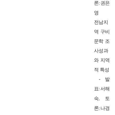
론
권은
:
영
전남지
역 구비
문학 조
사성과
와 지역
적 특성
-
발
표
서해
:
숙
토
,
론
나경
: