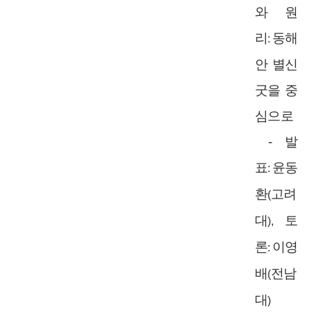
와 원
리
동해
:
안 별신
굿을 중
심으로
-
발
표
윤동
:
환
고려
(
대
토
),
론
이영
:
배
전남
(
대
)