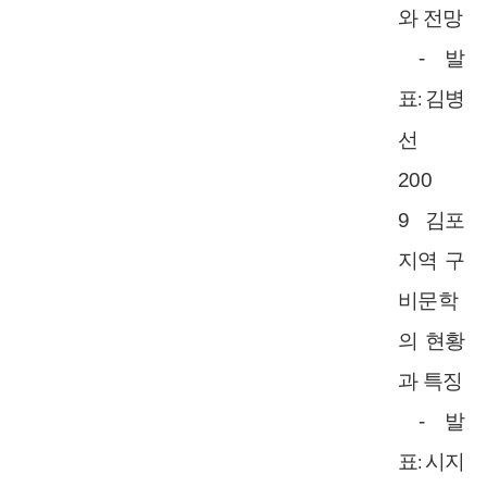
와 전망
-
발
표
김병
:
선
200
9
김포
지역 구
비문학
의 현황
과 특징
-
발
표
시지
: