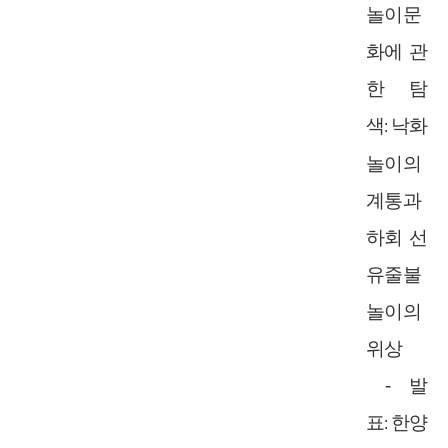
놀이문
화에 관
한 탐
색
낙화
:
놀이의
계통과
하회 선
유줄불
놀이의
위상
-
발
표
한양
: