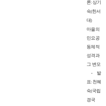
론
상기
:
숙
한서
(
대
)
마을의
민요공
동체적
성격과
그 변모
-
발
표
천혜
:
숙
국립
(
경국