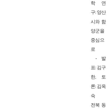
학 연
구
양산
:
시와 함
양군을
중심으
로
-
발
표
김구
:
한
토
,
론
김옥
:
숙
전북 동