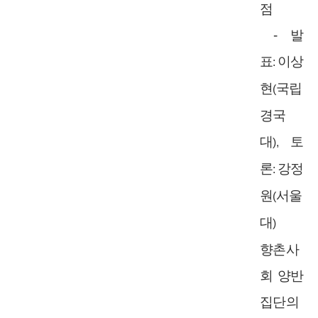
점
-
발
표
이상
:
현
국립
(
경국
대
토
),
론
강정
:
원
서울
(
대
)
향촌사
회 양반
집단의