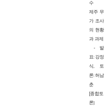
수
제주 무
가 조사
의 현황
과 과제
-
발
표
강정
:
식
토
,
론
허남
:
춘
[
종합토
론
]