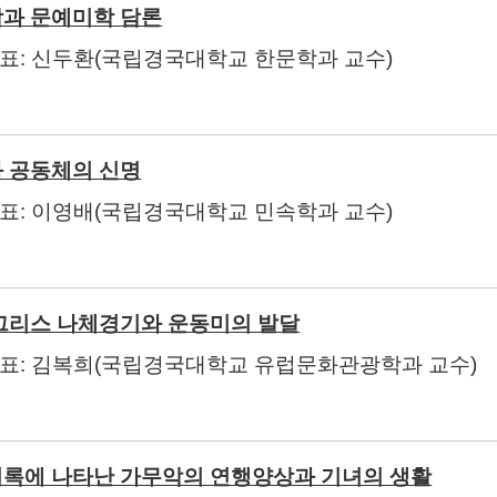
과 문예미학 담론
발표
:
신두환
(
국립경국대학교 한문학과 교수
)
 공동체의 신명
발표
:
이영배
(
국립경국대학교 민속학과 교수
)
그리스 나체경기와 운동미의 발달
발표
:
김복희
(
국립경국대학교 유럽문화관광학과 교수
)
록에 나타난 가무악의 연행양상과 기녀의 생활