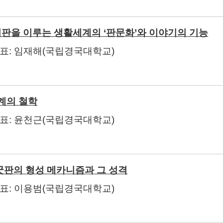
판을 이루는 생활세계의 ‘판문화’와 이야기의 기능
발표
:
임재해
(
국립경국대학교
)
계의 철학
발표
:
윤천근
(
국립경국대학교
)
굿판의 형성 메카니즘과 그 성격
발표
:
이용범
(
국립경국대학교
)