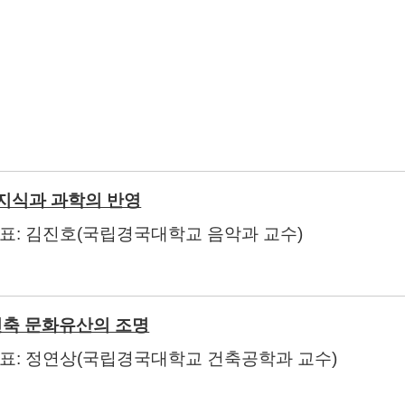
1990~2008년
지식과 과학의 반영
발표
:
김진호
(
국립경국대학교 음악과 교수
)
축 문화유산의 조명
발표
:
정연상
(
국립경국대학교 건축공학과 교수
)