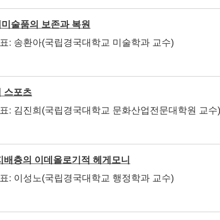
미술품의 보존과 복원
발표
:
송환아
(
국립경국대학교 미술학과 교수
)
 스포츠
발표
:
김진희
(
국립경국대학교 문화산업전문대학원 교수
지배층의 이데올로기적 헤게모니
발표
:
이성노
(
국립경국대학교 행정학과 교수
)