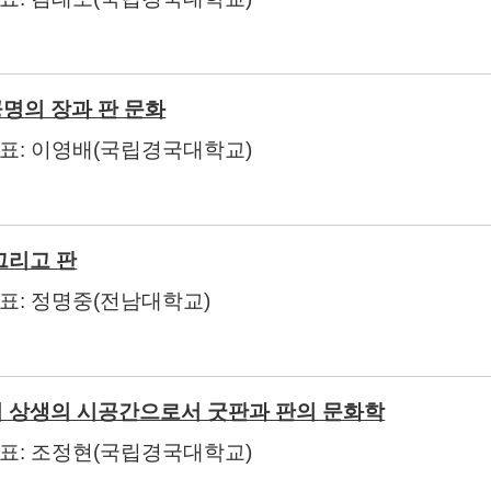
명의 장과 판 문화
발표
:
이영배
(
국립경국대학교
)
그리고 판
발표
:
정명중
(
전남대학교
)
 상생의 시공간으로서 굿판과 판의 문화학
발표
:
조정현
(
국립경국대학교
)