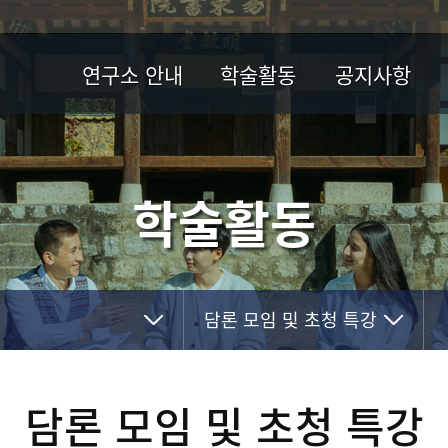
연구소 안내
학술활동
공지사항
인사말
학술행사
공지사항
소개
학술총서
학술활동
연혁
학술지
조직과 구성원
웹진
중·장기발전계획
아카데미/공모전
대학중점연구소지원사업
담론 모임 및 초청 특강
오시는 길
공동체문화 연구사업
담론 모임 및 초청 특강
담론 모임 및 초청 특강
2009~2018년