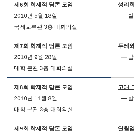
제
6
회 학제적 담론 모임
성리학
2010
년
5
월
18
일
― 
국제교류관
3
층 대회의실
제
7
회 학제적 담론 모임
두레와
2010
년
9
월
28
일
― 
대학 본관
3
층 대회의실
제
8
회 학제적 담론 모임
고대 
2010
년
11
월
8
일
― 
대학 본관
3
층 대회의실
제
9
회 학제적 담론 모임
연월일