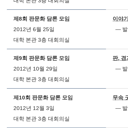
대학 본관
3
층 대회의실
제
8
회 판문화 담론 모임
이야기
2012
년
6
월
25
일
― 
대학 본관
3
층 대회의실
제
9
회 판문화 담론 모임
판
,
경
2012
년
10
월
29
일
― 
대학 본관
3
층 대회의실
제
10
회 판문화 담론 모임
무속 
2012
년
12
월
3
일
― 
대학 본관
3
층 대회의실