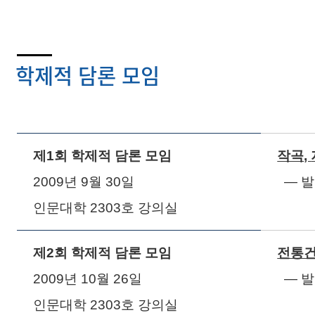
자료실
웹진
공동체문화와 민속 연구
아카데미/공모전
부가정보
학제적 담론 모임
제
1
회 학제적 담론 모임
작곡
,
2009
년
9
월
30
일
― 
인문대학
2303
호 강의실
제
2
회 학제적 담론 모임
전통건
2009
년
10
월
26
일
― 
인문대학
2303
호 강의실