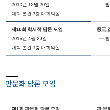
2010
년
12
월
20
일
― 
대학 본관
3
층 대회의실
제
10
회 학제적 담론 모임
중국 
2015
년
4
월
29
일
― 
대학 본관
3
층 대회의실
판문화 담론 모임
제
1
회 판문화 담론 모임
판 문