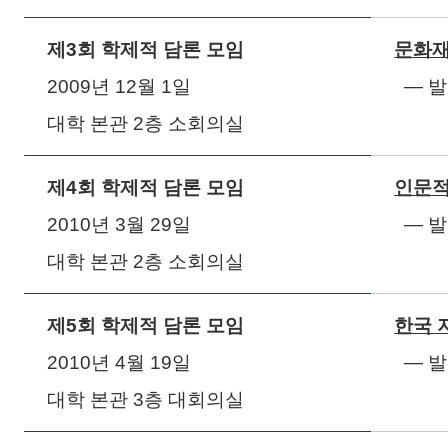
제
3
회 학제적 담론 모임
문화재
2009
년
12
월
1
일
― 
대학 본관
2
층 소회의실
제
4
회 학제적 담론 모임
인문적
2010
년
3
월
29
일
― 
대학 본관
2
층 소회의실
제
5
회 학제적 담론 모임
한국 
2010
년
4
월
19
일
― 
대학 본관
3
층 대회의실