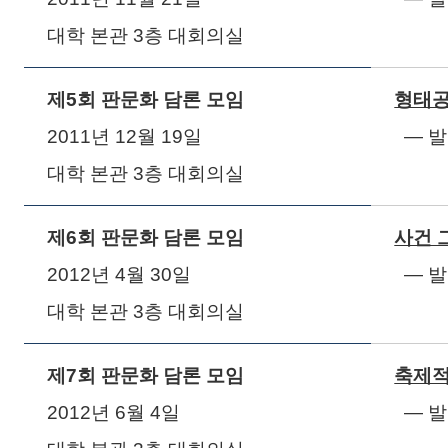
대학 본관
3
층 대회의실
제
5
회 판문화 담론 모임
형태공
2011
년
12
월
19
일
― 
대학 본관
3
층 대회의실
제
6
회 판문화 담론 모임
사건 
2012
년
4
월
30
일
― 
대학 본관
3
층 대회의실
제
7
회 판문화 담론 모임
축제적
2012
년
6
월
4
일
― 