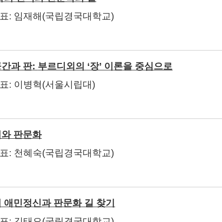
발표
:
임재해
(
국립경국대학교
)
간과 판
:
부르디외의 ‘장’ 이론을 중심으로
발표
:
이병혁
(
서울시립대
)
와 판문화
발표
:
천혜숙
(
국립경국대학교
)
 애민정신과 판문화 길 찾기
발표
:
김태오
(
국립경국대학교
)