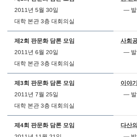
2011
년
5
월
30
일
― 
대학 본관
3
층 대회의실
제
2
회 판문화 담론 모임
사회공
2011
년
6
월
20
일
― 
대학 본관
3
층 대회의실
제
3
회 판문화 담론 모임
이야기
2011
년
7
월
25
일
― 
대학 본관
3
층 대회의실
제
4
회 판문화 담론 모임
다산의
2011
년
11
월
21
일
― 